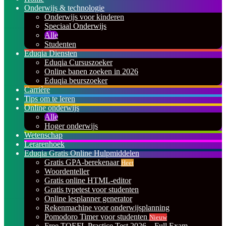
Onderwijs & technologie
Onderwijs voor kinderen
Speciaal Onderwijs
Alle
Studenten
Eduqia Diensten
Eduqia Cursuszoeker
Online banen zoeken in 2026
Eduqia beurszoeker
Carrière
Tips om te leren
Online onderwijs
Alle
Hoger onderwijs
Wetenschap
Lerarenhoek
Eduqia Gratis Online Hulpmiddelen
Gratis GPA-berekenaar
Heet
Woordenteller
Gratis online HTML-editor
Gratis typetest voor studenten
Online lesplanner generator
Rekenmachine voor onderwijsplanning
Pomodoro Timer voor studenten
Nieuw
Free TOEFL Practice Test 2026 – Full Exam