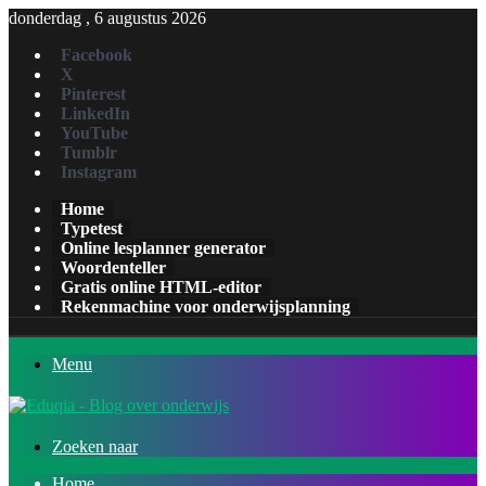
donderdag , 6 augustus 2026
Facebook
X
Pinterest
LinkedIn
YouTube
Tumblr
Instagram
Home
Typetest
Online lesplanner generator
Woordenteller
Gratis online HTML-editor
Rekenmachine voor onderwijsplanning
Menu
Zoeken naar
Home