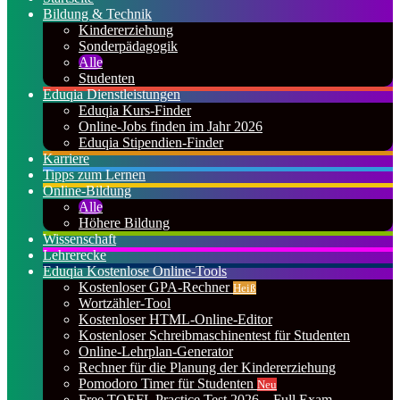
Bildung & Technik
Kindererziehung
Sonderpädagogik
Alle
Studenten
Eduqia Dienstleistungen
Eduqia Kurs-Finder
Online-Jobs finden im Jahr 2026
Eduqia Stipendien-Finder
Karriere
Tipps zum Lernen
Online-Bildung
Alle
Höhere Bildung
Wissenschaft
Lehrerecke
Eduqia Kostenlose Online-Tools
Kostenloser GPA-Rechner
Heiß
Wortzähler-Tool
Kostenloser HTML-Online-Editor
Kostenloser Schreibmaschinentest für Studenten
Online-Lehrplan-Generator
Rechner für die Planung der Kindererziehung
Pomodoro Timer für Studenten
Neu
Free TOEFL Practice Test 2026 – Full Exam