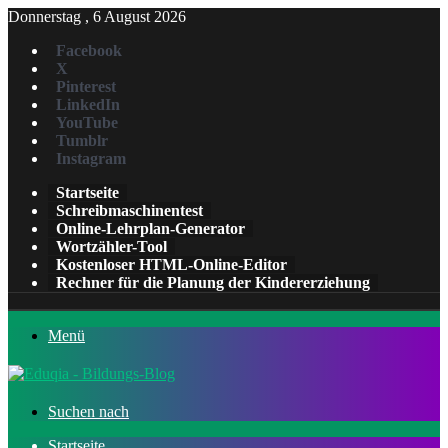
Donnerstag , 6 August 2026
Facebook
X
Pinterest
LinkedIn
YouTube
Tumblr
Instagram
Startseite
Schreibmaschinentest
Online-Lehrplan-Generator
Wortzähler-Tool
Kostenloser HTML-Online-Editor
Rechner für die Planung der Kindererziehung
Menü
Suchen nach
Startseite