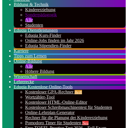
Bildung & Technik
Kindererziehung
Sonderpädagogik
Alle
Studenten
Eduqia Dienstleistungen
Eduqia Kurs-Finder
Online-Jobs finden im Jahr 2026
Eduqia Stipendien-Finder
Karriere
Tipps zum Lernen
Online-Bildung
Alle
Höhere Bildung
Wissenschaft
Lehrerecke
Eduqia Kostenlose Online-Tools
Kostenloser GPA-Rechner
Heiß
Wortzähler-Tool
Kostenloser HTML-Online-Editor
Kostenloser Schreibmaschinentest für Studenten
Online-Lehrplan-Generator
Rechner für die Planung der Kindererziehung
Pomodoro Timer für Studenten
Neu
Free TOEFL Practice Test 2026 – Full Exam