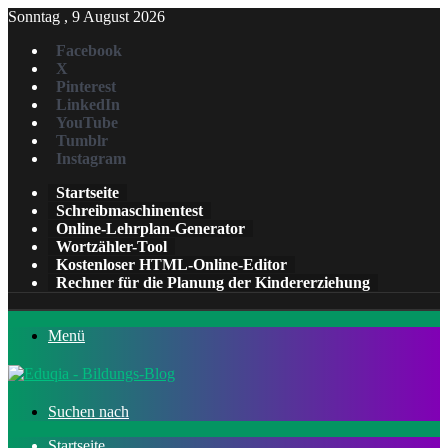
Sonntag , 9 August 2026
Facebook
X
Pinterest
LinkedIn
YouTube
Tumblr
Instagram
Startseite
Schreibmaschinentest
Online-Lehrplan-Generator
Wortzähler-Tool
Kostenloser HTML-Online-Editor
Rechner für die Planung der Kindererziehung
Menü
Suchen nach
Startseite