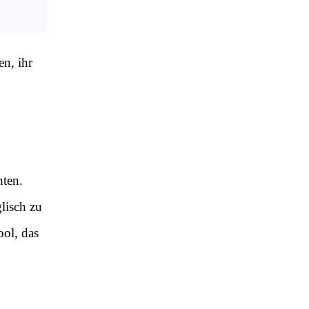
n, ihr
hten.
lisch zu
ool, das