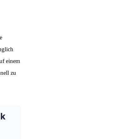
e
nglich
auf einem
nell zu
ok