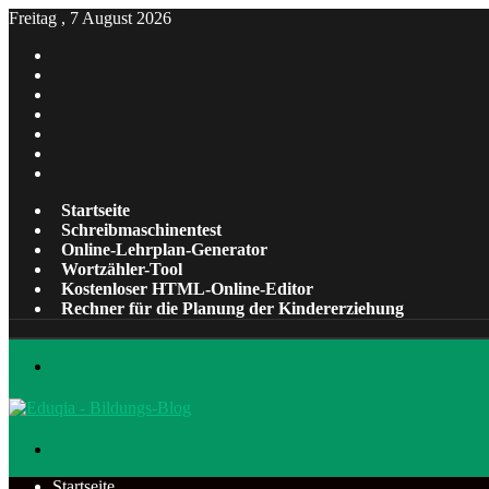
Freitag , 7 August 2026
Facebook
X
Pinterest
LinkedIn
YouTube
Tumblr
Instagram
Startseite
Schreibmaschinentest
Online-Lehrplan-Generator
Wortzähler-Tool
Kostenloser HTML-Online-Editor
Rechner für die Planung der Kindererziehung
Menü
Suchen
nach
Startseite