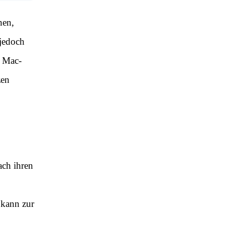
nen,
 jedoch
r Mac-
zen
ach ihren
 kann zur