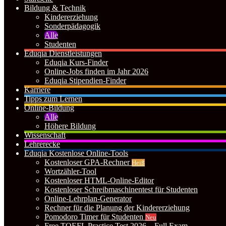
Bildung & Technik
Kindererziehung
Sonderpädagogik
Alle
Studenten
Eduqia Dienstleistungen
Eduqia Kurs-Finder
Online-Jobs finden im Jahr 2026
Eduqia Stipendien-Finder
Karriere
Tipps zum Lernen
Online-Bildung
Alle
Höhere Bildung
Wissenschaft
Lehrerecke
Eduqia Kostenlose Online-Tools
Kostenloser GPA-Rechner
Heiß
Wortzähler-Tool
Kostenloser HTML-Online-Editor
Kostenloser Schreibmaschinentest für Studenten
Online-Lehrplan-Generator
Rechner für die Planung der Kindererziehung
Pomodoro Timer für Studenten
Neu
Free TOEFL Practice Test 2026 – Full Exam