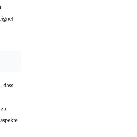
n
eignet
, dass
 zu
naspekte