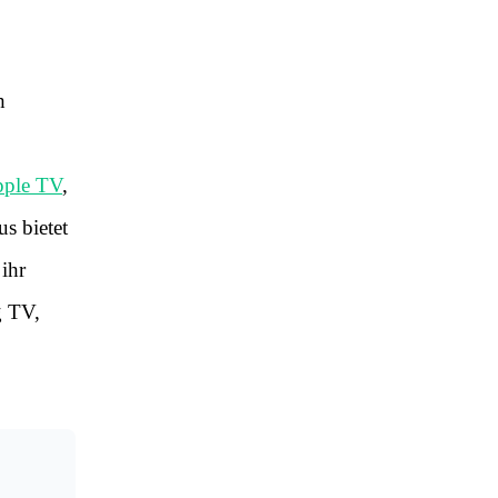
h
pple TV
,
s bietet
 ihr
g TV,