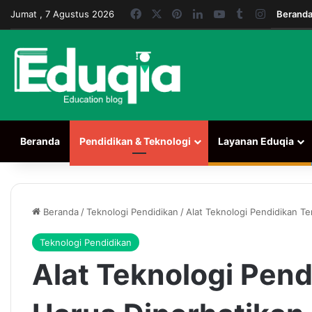
Facebook
X
Pinterest
LinkedIn
YouTube
Tumblr
Instagr
Jumat , 7 Agustus 2026
Berand
Beranda
Pendidikan & Teknologi
Layanan Eduqia
Beranda
/
Teknologi Pendidikan
/
Alat Teknologi Pendidikan T
Teknologi Pendidikan
Alat Teknologi Pend