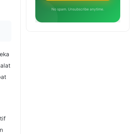
No spam. Unsubscribe anytime.
reka
alat
pat
if
an