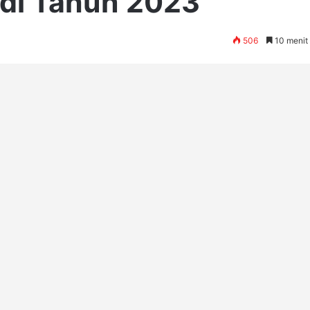
 di Tahun 2023
506
10 menit