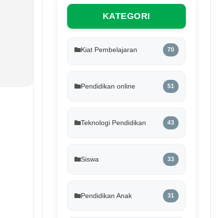
KATEGORI
Kiat Pembelajaran
70
Pendidikan online
51
Teknologi Pendidikan
43
Siswa
33
Pendidikan Anak
31