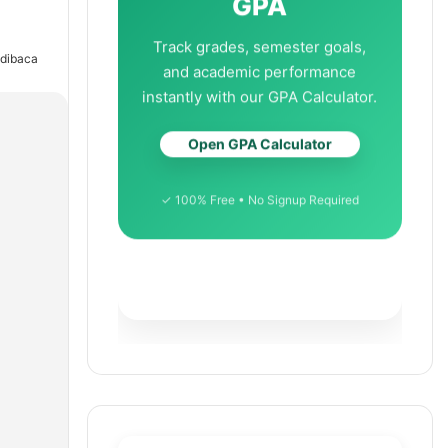
GPA
Track grades, semester goals,
 dibaca
and academic performance
instantly with our GPA Calculator.
Open GPA Calculator
✓ 100% Free • No Signup Required