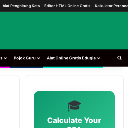
Alat Penghitung Kata
Editor HTML Online Gratis
Kalkulator Perenc
Car
ns
Pojok Guru
Alat Online Gratis Eduqia
🎓
Calculate Your