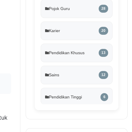
Pojok Guru
28
Karier
20
Pendidikan Khusus
13
Sains
12
Pendidikan Tinggi
6
tuk