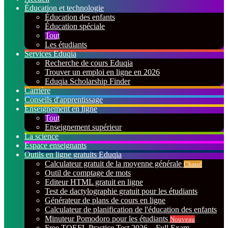
Éducation et technologie
Éducation des enfants
Éducation spéciale
Tout
Les étudiants
Services Eduqia
Recherche de cours Eduqia
Trouver un emploi en ligne en 2026
Eduqia Scholarship Finder
Carrière
Conseils d'apprentissage
Enseignement en ligne
Tout
Enseignement supérieur
La science
Espace enseignants
Outils en ligne gratuits Eduqia
Calculateur gratuit de la moyenne générale
Chaud
Outil de comptage de mots
Editeur HTML gratuit en ligne
Test de dactylographie gratuit pour les étudiants
Générateur de plans de cours en ligne
Calculateur de planification de l'éducation des enfants
Minuteur Pomodoro pour les étudiants
Nouveau
Free TOEFL Practice Test 2026 – Full Exam