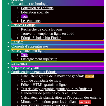
Éducation et technologie
Éducation des enfants
Éducation spéciale
Tout
Les étudiants
Services Eduqia
Recherche de cours Eduqia
Trouver un emploi en ligne en 2026
Eduqia Scholarship Finder
Carrière
Conseils d'apprentissage
Enseignement en ligne
Tout
Enseignement supérieur
La science
Espace enseignants
Outils en ligne gratuits Eduqia
Calculateur gratuit de la moyenne générale
Chaud
Outil de comptage de mots
Editeur HTML gratuit en ligne
Test de dactylographie gratuit pour les étudiants
Générateur de plans de cours en ligne
Calculateur de planification de l'éducation des enfants
Minuteur Pomodoro pour les étudiants
Nouveau
Free TOEFL Practice Test 2026 – Full Exam