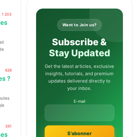
1 203
les
Want to Join us?
Subscribe &
it
de
Stay Updated
Get the latest articles, exclusive
626
insights, tutorials, and premium
es ?
updates delivered directly to
your inbox.
outes
E-mail
gle
361
ses