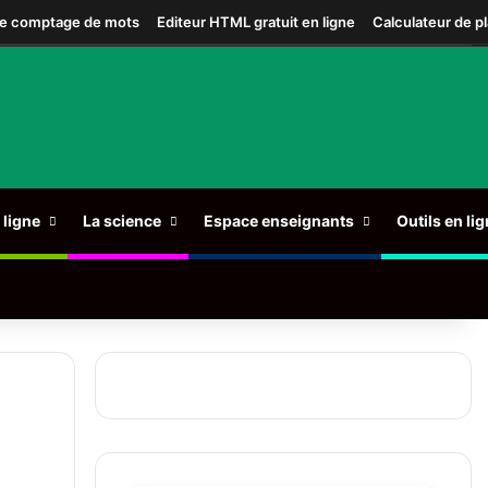
de comptage de mots
Editeur HTML gratuit en ligne
Calculateur de pl
ligne
La science
Espace enseignants
Outils en li