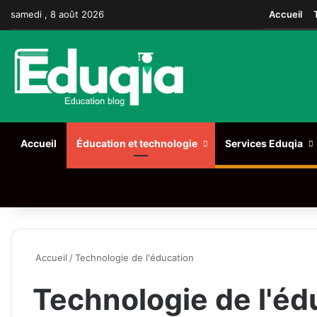
Facebook
X
Pinterest
Linkedin
YouTube
Tumblr
Instagram
samedi , 8 août 2026
Accueil
Accueil
Éducation et technologie
Services Eduqia
Rechercher
Accueil
/
Technologie de l'éducation
Technologie de l'éd