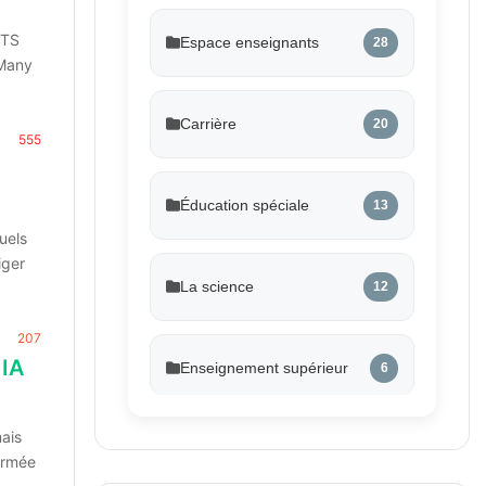
ETS
Espace enseignants
28
 Many
Carrière
20
555
Éducation spéciale
13
uels
iger
La science
12
207
 IA
Enseignement supérieur
6
mais
formée