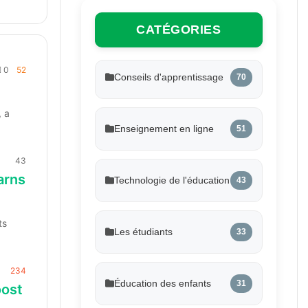
CATÉGORIES
0
52
Conseils d'apprentissage
70
, a
Enseignement en ligne
51
43
arns
Technologie de l'éducation
43
ts
Les étudiants
33
234
Éducation des enfants
31
oost