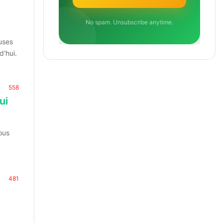
No spam. Unsubscribe anytime.
uses
d'hui.
558
ui
ous
481