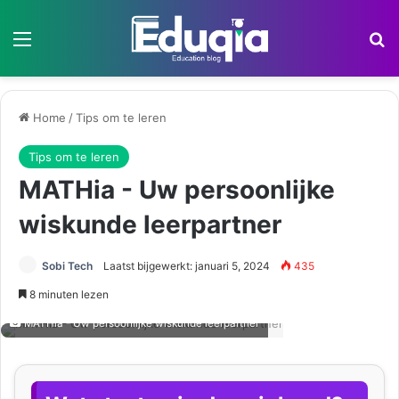
Menu
Z
Home
/
Tips om te leren
Tips om te leren
MATHia - Uw persoonlijke
wiskunde leerpartner
Sobi Tech
Laatst bijgewerkt: januari 5, 2024
435
8 minuten lezen
MATHia - Uw persoonlijke wiskunde leerpartner